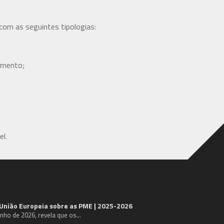
 com as seguintes tipologias:
imento;
l.
 União Europeia sobre as PME | 2025-2026
unho de 2026, revela que os…