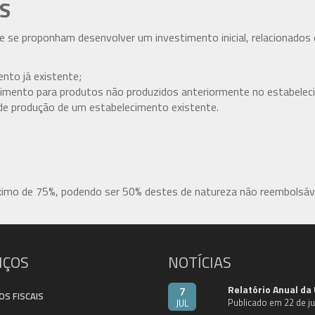
S
ue se proponham desenvolver um investimento inicial, relacionados
nto já existente;
cimento para produtos não produzidos anteriormente no estabelec
de produção de um estabelecimento existente.
áximo de 75%, podendo ser 50% destes de natureza não reembolsáve
IÇOS
NOTÍCIAS
Relatório Anual da
7
OS FISCAIS
Publicado em 22 de j
JUL