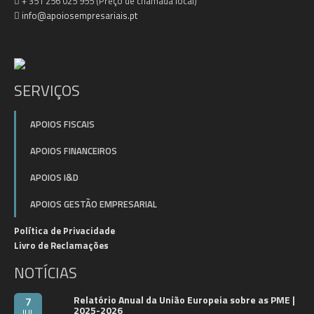
+ 351 256 025 955 (Preço de chamada local)
info@apoiosempresariais.pt
SERVIÇOS
APOIOS FISCAIS
APOIOS FINANCEIROS
APOIOS I&D
APOIOS GESTÃO EMPRESARIAL
Política de Privacidade
Livro de Reclamações
NOTÍCIAS
Relatório Anual da União Europeia sobre as PME |
7
2025-2026
JUL