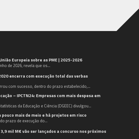
 União Europeia sobre as PME | 2025-2026
unho de 2026, revela que os…
2020 encerra com execução total das verbas
rrou com sucesso, dentro do prazo estabelecido,…
licação – IPCTN24: Empresas com mais despesa em
tatísticas da Educação e Ciência (DGEEC) divulgou…
a pouco mais de meio e há projetos em risco
l do prazo de execução do…
 3,9 mil M€ vão ser lançados a concurso nos próximos