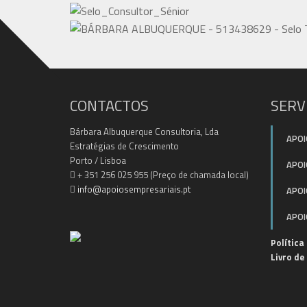
CONTACTOS
SERV
Bárbara Albuquerque Consultoria, Lda
APOI
Estratégias de Crescimento
Porto / Lisboa
APOI
+ 351 256 025 955 (Preço de chamada local)
info@apoiosempresariais.pt
APOI
APOI
Política
Livro d