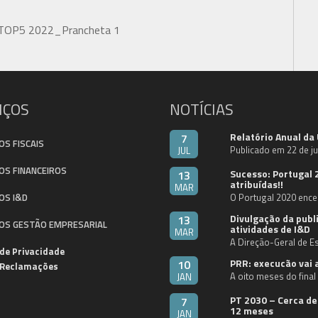
IÇOS
NOTÍCIAS
Relatório Anual da
7
OS FISCAIS
Publicado em 22 de j
JUL
OS FINANCEIROS
Sucesso: Portugal 
13
atribuídas!!
MAR
OS I&D
O Portugal 2020 ence
Divulgação da pub
13
OS GESTÃO EMPRESARIAL
atividades de I&D
MAR
A Direção-Geral de Es
 de Privacidade
PRR: execucão vai 
10
e Reclamações
A oito meses do fina
JAN
PT 2030 – Cerca de
7
12 meses
JAN