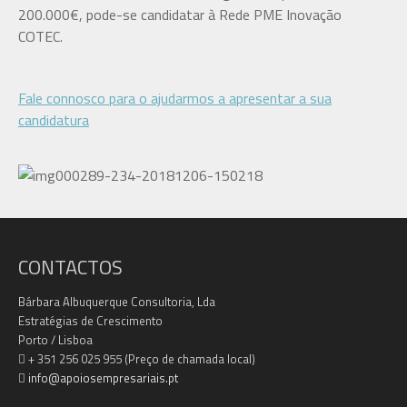
200.000€, pode-se candidatar à Rede PME Inovação
COTEC.
Fale connosco para o ajudarmos a apresentar a sua
candidatura
CONTACTOS
Bárbara Albuquerque Consultoria, Lda
Estratégias de Crescimento
Porto / Lisboa
+ 351 256 025 955 (Preço de chamada local)
info@apoiosempresariais.pt