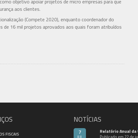
 como objetivo apoiar projetos de micro empresas para que
rança aos clientes.
cionalização (Compete 2020), enquanto coordenador do
ais de 16 mil projetos aprovados aos quais foram atribuídos
IÇOS
NOTÍCIAS
Relatório Anual da
7
OS FISCAIS
Publicado em 22 de j
JUL