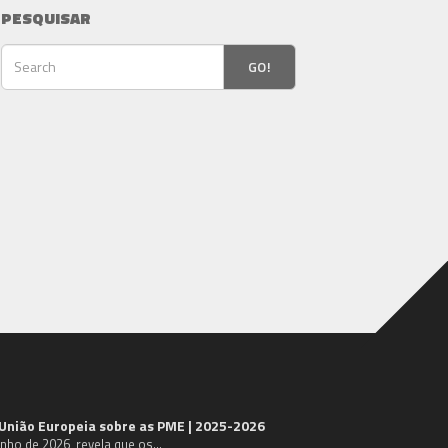
PESQUISAR
GO!
 União Europeia sobre as PME | 2025-2026
unho de 2026, revela que os…