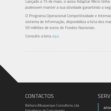
Lançado a 15 de maio, o aviso Adaptar Micro tinha
pudessem manter a sua atividade garantindo a segu
O Programa Operacional Competitividade e Interna
sistema de Informação, disponibiliza a lista dos m
50 milhões de euros de Fundos Nacionais.
Consulte a lista
aqui
.
CONTACTOS
SERV
Bárbara Albuquerque Consultoria, Lda
APOI
Estratégias de Crescimento