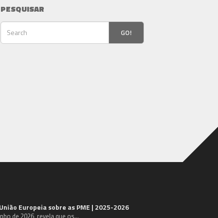
PESQUISAR
GO!
 União Europeia sobre as PME | 2025-2026
unho de 2026, revela que os…