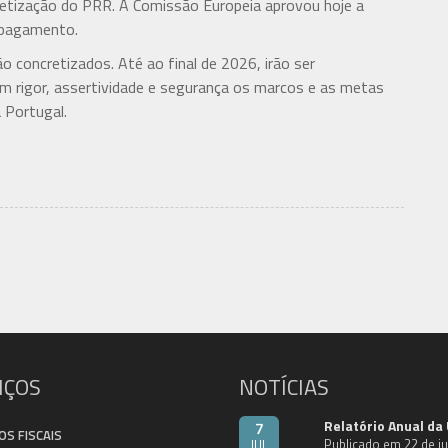
etização do PRR. A Comissão Europeia aprovou hoje a
e pagamento.
 concretizados. Até ao final de 2026, irão ser
m rigor, assertividade e segurança os marcos e as metas
 Portugal.
IÇOS
NOTÍCIAS
Relatório Anual da
7
OS FISCAIS
Publicado em 22 de j
JUL