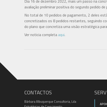
Dia 16 de dezembro 2022, mais um passo na concr
avaliação preliminar positiva do segundo pedido d
No total de 10 pedidos de pagamento, 2 deles estão
concretizados os 8 pedidos restantes, seguindo co
do plano que concretiza uma visão estratégica para
Ver noticia completa
aqui
.
CONTACTOS
SERV
Bárbara Albuquerque Consultoria, Lda
APOI
Estratégias de Crescimento