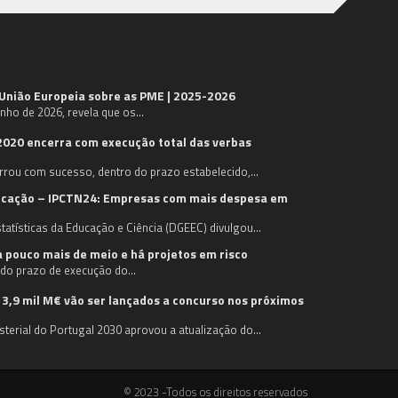
 União Europeia sobre as PME | 2025-2026
unho de 2026, revela que os…
2020 encerra com execução total das verbas
rrou com sucesso, dentro do prazo estabelecido,…
licação – IPCTN24: Empresas com mais despesa em
tatísticas da Educação e Ciência (DGEEC) divulgou…
a pouco mais de meio e há projetos em risco
l do prazo de execução do…
 3,9 mil M€ vão ser lançados a concurso nos próximos
sterial do Portugal 2030 aprovou a atualização do…
© 2023 -Todos os direitos reservados