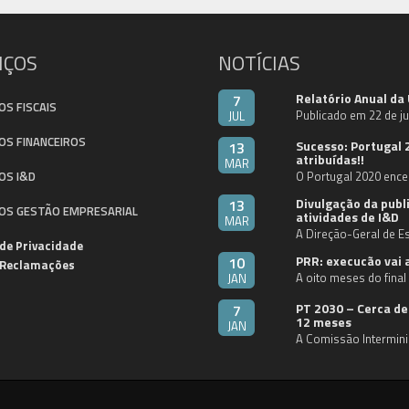
IÇOS
NOTÍCIAS
Relatório Anual da
7
OS FISCAIS
Publicado em 22 de j
JUL
OS FINANCEIROS
Sucesso: Portugal 
13
atribuídas!!
MAR
OS I&D
O Portugal 2020 ence
Divulgação da pub
13
OS GESTÃO EMPRESARIAL
atividades de I&D
MAR
A Direção-Geral de Es
 de Privacidade
PRR: execucão vai 
10
e Reclamações
A oito meses do fina
JAN
PT 2030 – Cerca de
7
12 meses
JAN
A Comissão Intermini