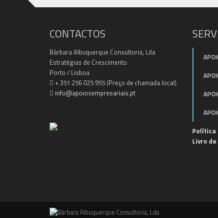
CONTACTOS
SERV
Bárbara Albuquerque Consultoria, Lda
APOI
Estratégias de Crescimento
Porto / Lisboa
APOI
+ 351 256 025 955 (Preço de chamada local)
info@apoiosempresariais.pt
APOI
APOI
Política
Livro d