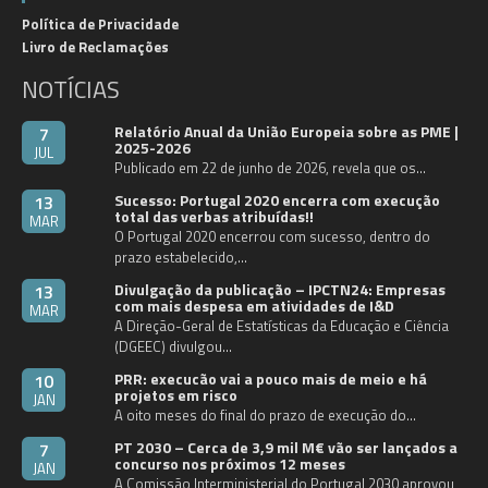
Política de Privacidade
Livro de Reclamações
NOTÍCIAS
Relatório Anual da União Europeia sobre as PME |
7
2025-2026
JUL
Publicado em 22 de junho de 2026, revela que os…
Sucesso: Portugal 2020 encerra com execução
13
total das verbas atribuídas!!
MAR
O Portugal 2020 encerrou com sucesso, dentro do
prazo estabelecido,…
Divulgação da publicação – IPCTN24: Empresas
13
com mais despesa em atividades de I&D
MAR
A Direção-Geral de Estatísticas da Educação e Ciência
(DGEEC) divulgou…
PRR: execucão vai a pouco mais de meio e há
10
projetos em risco
JAN
A oito meses do final do prazo de execução do…
PT 2030 – Cerca de 3,9 mil M€ vão ser lançados a
7
concurso nos próximos 12 meses
JAN
A Comissão Interministerial do Portugal 2030 aprovou