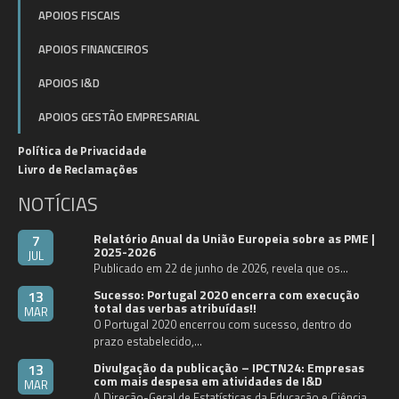
APOIOS FISCAIS
APOIOS FINANCEIROS
APOIOS I&D
APOIOS GESTÃO EMPRESARIAL
Política de Privacidade
Livro de Reclamações
NOTÍCIAS
Relatório Anual da União Europeia sobre as PME |
7
2025-2026
JUL
Publicado em 22 de junho de 2026, revela que os…
Sucesso: Portugal 2020 encerra com execução
13
total das verbas atribuídas!!
MAR
O Portugal 2020 encerrou com sucesso, dentro do
prazo estabelecido,…
Divulgação da publicação – IPCTN24: Empresas
13
com mais despesa em atividades de I&D
MAR
A Direção-Geral de Estatísticas da Educação e Ciência